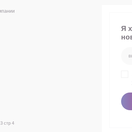
мпании
Я 
но
3 стр 4