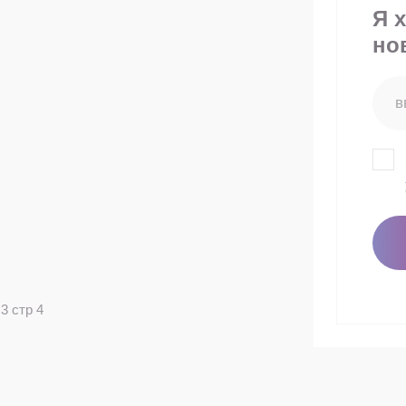
Я 
но
3 стр 4